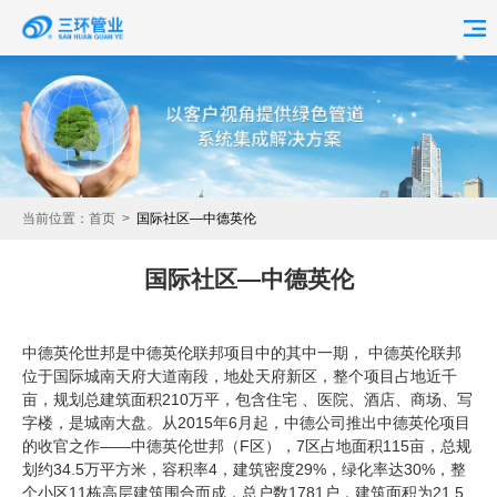
首页
走进三环
产品中心
当前位置：
首页
>
国际社区—中德英伦
品牌中心
国际社区—中德英伦
客户中心
中德英伦世邦是中德英伦联邦项目中的其中一期， 中德英伦联邦
联系我们
位于国际城南天府大道南段，地处天府新区，整个项目占地近千
亩，规划总建筑面积210万平，包含住宅 、医院、酒店、商场、写
字楼，是城南大盘。从2015年6月起，中德公司推出中德英伦项目
的收官之作——中德英伦世邦（F区），7区占地面积115亩，总规
划约34.5万平方米，容积率4，建筑密度29%，绿化率达30%，整
个小区11栋高层建筑围合而成，总户数1781户，建筑面积为21.5